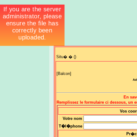
Situ� � ()
[Balcon]
Ad
En sav
Remplissez le formulaire ci dessous, un
Vos coo
Votre nom
T�l�phone
Pr�c