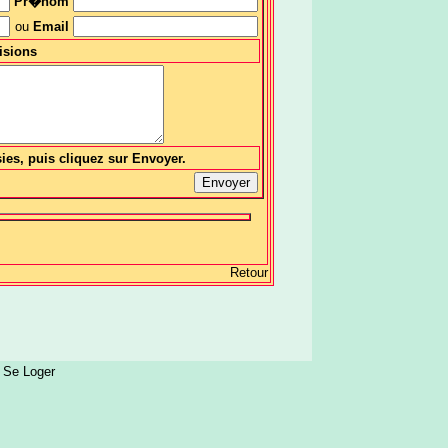
Pr�nom
ou
Email
isions
sies, puis cliquez sur Envoyer.
Retour
:
Se Loger