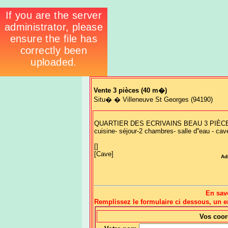
Vente 3 pièces
(40 m�)
Situ� � Villeneuve St Georges (94190)
QUARTIER DES ECRIVAINS BEAU 3 PIÈCES - 
cuisine- séjour-2 chambres- salle d''eau - c
[]
[Cave]
Ad
En sav
Remplissez le formulaire ci dessous, un
Vos coo