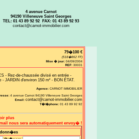
4 avenue Carnot
94190 Villeneuve Saint Georges
TEL: 01 43 89 92 92 FAX: 01 43 89 92 93
contact@carnot-immobilier.com
79�100 €
(518�862 FF)
Mise � jour:
04/09/2004
REF:
30031
Rez-de-chaussée divisé en entrée -
ave - JARDIN d'environ 150 m² - BON ÉTAT.
Agence:
CARNOT IMMOBILIER
resse:
4 avenue Carnot 94190 Villeneuve Saint Georges
contact@carnot-immobilier.com
Email:
T�l�phone:
01 43 89 92 92
oir plus
 email nous sera automatiquement envoy� !
rdonn�es