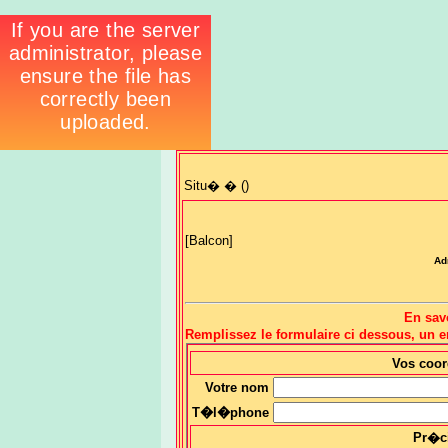
Situ� � ()
[Balcon]
Ad
En sav
Remplissez le formulaire ci dessous, un
Vos coo
Votre nom
T�l�phone
Pr�c