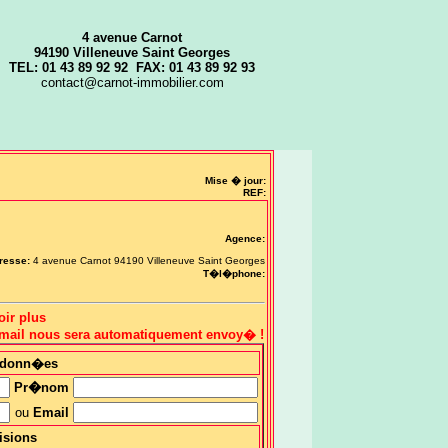
4 avenue Carnot
94190 Villeneuve Saint Georges
TEL: 01 43 89 92 92 FAX: 01 43 89 92 93
contact@carnot-immobilier.com
Mise � jour:
REF:
Agence:
resse:
4 avenue Carnot 94190 Villeneuve Saint Georges
T�l�phone:
oir plus
 email nous sera automatiquement envoy� !
rdonn�es
Pr�nom
ou
Email
isions