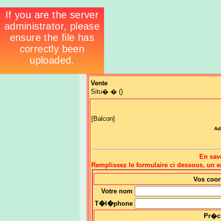
Vente
Situ� � ()
[Balcon]
Ad
En sav
Remplissez le formulaire ci dessous, un
Vos coo
Votre nom
T�l�phone
Pr�c