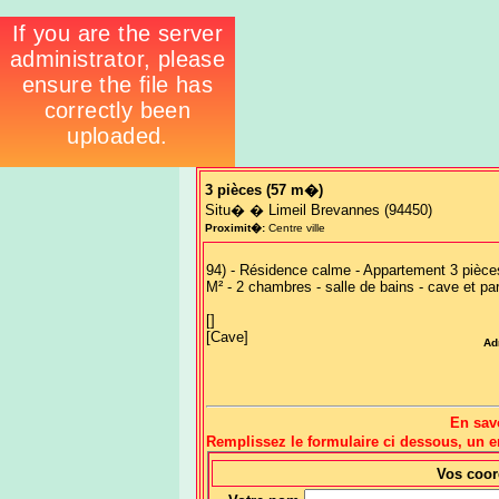
3 pièces
(57 m�)
Situ� � Limeil Brevannes (94450)
Proximit�:
Centre ville
94) - Résidence calme - Appartement 3 pièces
M² - 2 chambres - salle de bains - cave et 
[]
[Cave]
Ad
En sav
Remplissez le formulaire ci dessous, un
Vos coo