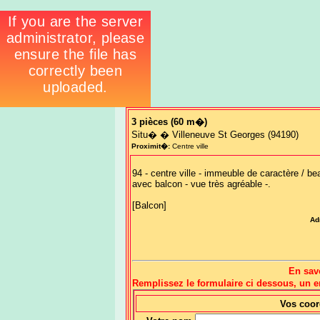
3 pièces
(60 m�)
Situ� � Villeneuve St Georges (94190)
Proximit�:
Centre ville
94 - centre ville - immeuble de caractère / b
avec balcon - vue très agréable -.
[Balcon]
Ad
En sav
Remplissez le formulaire ci dessous, un
Vos coo