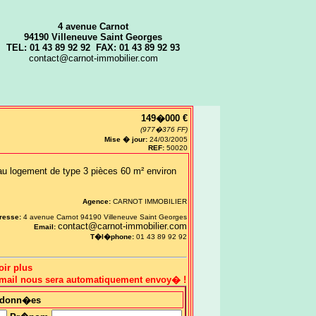
4 avenue Carnot
94190 Villeneuve Saint Georges
TEL: 01 43 89 92 92 FAX: 01 43 89 92 93
contact@carnot-immobilier.com
149�000 €
(977�376 FF)
Mise � jour:
24/03/2005
REF:
50020
eau logement de type 3 pièces 60 m² environ
Agence:
CARNOT IMMOBILIER
resse:
4 avenue Carnot 94190 Villeneuve Saint Georges
contact@carnot-immobilier.com
Email:
T�l�phone:
01 43 89 92 92
oir plus
 email nous sera automatiquement envoy� !
rdonn�es