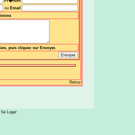
Pr�nom
ou
Email
isions
sies, puis cliquez sur Envoyer.
Retour
:
Se Loger