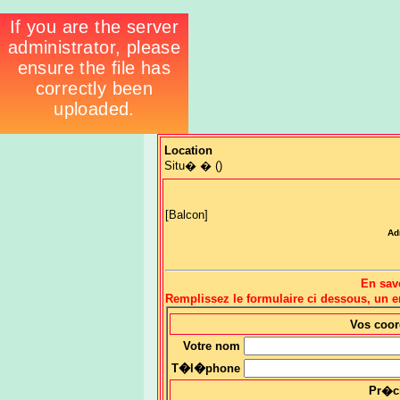
Location
Situ� � ()
[Balcon]
Ad
En sav
Remplissez le formulaire ci dessous, un
Vos coo
Votre nom
T�l�phone
Pr�c