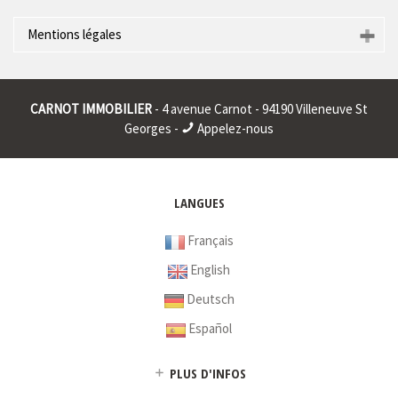
Mentions légales
Raison sociale : * | Siège social : * | RCS : CRETEIL 401911326
00015 | RCS juridique : * | Forme sociale : * | Numero TVA
CARNOT IMMOBILIER
- 4 avenue Carnot - 94190 Villeneuve St
Intracommunautaire : * |
Georges -
Appelez-nous
* : information non renseignée
LANGUES
Français
English
Deutsch
Español
PLUS D'INFOS