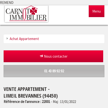
REMEND
Menu
Accueil
Achat Appartement
Ventes
Locations
Nous contacter
Gestion
01 43 89 92 92
Notre agence
VENTE APPARTEMENT -
Estimation
LIMEIL BREVANNES (94450)
Référence de l'annonce : 22001
- Maj : 13/01/2022
Outils