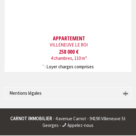
APPARTEMENT
VILLENEUVE LE ROI
258 000 €
4 chambres, 110 m²
: Loyer charges comprises
*
Mentions légales
Raison sociale : * | Siège social : * | RCS : CRETEIL 401911326
00015 | RCS juridique : * | Forme sociale : * | Numero TVA
CARNOT IMMOBILIER
- 4 avenue Carnot - 94190 Villeneuve St
Intracommunautaire : * |
Georges -
Appelez-nous
* : information non renseignée