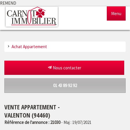
REMEND
Menu
Accueil
Achat Appartement
Ventes
Locations
Nous contacter
Gestion
01 43 89 92 92
Notre agence
VENTE APPARTEMENT -
Estimation
VALENTON (94460)
Référence de l'annonce : 21030
- Maj : 19/07/2021
Outils