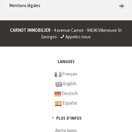
Mentions légales
Raison sociale : * | Siège social : * | RCS : CRETEIL 401911326
00015 | RCS juridique : * | Forme sociale : * | Numero TVA
CARNOT IMMOBILIER
- 4 avenue Carnot - 94190 Villeneuve St
Intracommunautaire : * |
Georges -
Appelez-nous
* : information non renseignée
LANGUES
Français
English
Deutsch
Español
PLUS D'INFOS
Alerte immo