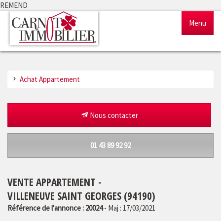
REMEND
Menu
Accueil
Achat Appartement
Ventes
Locations
Nous contacter
Gestion
01 43 89 92 92
Notre agence
VENTE APPARTEMENT -
Estimation
VILLENEUVE SAINT GEORGES (94190)
Référence de l'annonce : 20024
- Maj : 17/03/2021
Outils