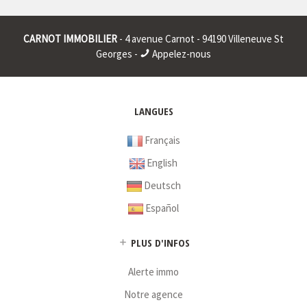
Raison sociale : * | Siège social : * | RCS : CRETEIL 401911326
00015 | RCS juridique : * | Forme sociale : * | Numero TVA
CARNOT IMMOBILIER
- 4 avenue Carnot - 94190 Villeneuve St
Intracommunautaire : * |
Georges -
Appelez-nous
* : information non renseignée
LANGUES
Français
English
Deutsch
Español
PLUS D'INFOS
Alerte immo
Notre agence