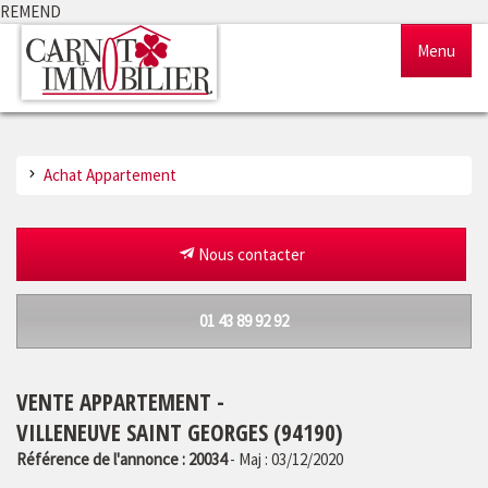
REMEND
Menu
Accueil
Achat Appartement
Ventes
Locations
Nous contacter
Gestion
01 43 89 92 92
Notre agence
VENTE APPARTEMENT -
Estimation
VILLENEUVE SAINT GEORGES (94190)
Référence de l'annonce : 20034
- Maj : 03/12/2020
Outils