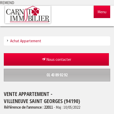
REMEND
Menu
Accueil
Achat Appartement
Ventes
Locations
Nous contacter
Gestion
01 43 89 92 92
Notre agence
VENTE APPARTEMENT -
Estimation
VILLENEUVE SAINT GEORGES (94190)
Référence de l'annonce : 22011
- Maj : 10/05/2022
Outils