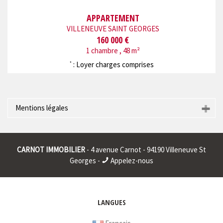
APPARTEMENT
VILLENEUVE SAINT GEORGES
160 000 €
1 chambre , 48 m²
: Loyer charges comprises
*
Mentions légales
Raison sociale : * | Siège social : * | RCS : CRETEIL 401911326
00015 | RCS juridique : * | Forme sociale : * | Numero TVA
CARNOT IMMOBILIER
- 4 avenue Carnot - 94190 Villeneuve St
Intracommunautaire : * |
Georges -
Appelez-nous
* : information non renseignée
LANGUES