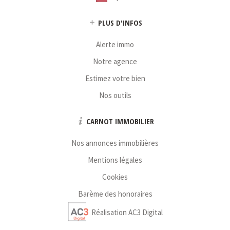
Ile de France | Capital : 18 294 € | Caisse garantie financière :
SOCAF | Montant garantie financière : 170 000 €
PLUS D'INFOS
* : information non renseignée
Alerte immo
Notre agence
Estimez votre bien
Nos outils
CARNOT IMMOBILIER
Nos annonces immobilières
Mentions légales
Cookies
Barème des honoraires
Réalisation AC3 Digital