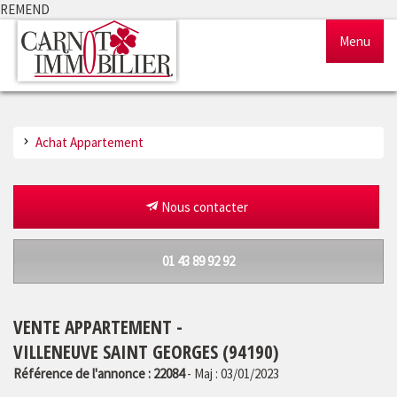
REMEND
Menu
Accueil
Achat Appartement
Ventes
Locations
Nous contacter
Gestion
01 43 89 92 92
Notre agence
VENTE APPARTEMENT -
Estimation
VILLENEUVE SAINT GEORGES (94190)
Référence de l'annonce : 22084
- Maj : 03/01/2023
Outils