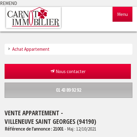
REMEND
Menu
Accueil
Achat Appartement
Ventes
Locations
Nous contacter
Gestion
01 43 89 92 92
Notre agence
VENTE APPARTEMENT -
Estimation
VILLENEUVE SAINT GEORGES (94190)
Référence de l'annonce : 21001
- Maj : 12/10/2021
Outils