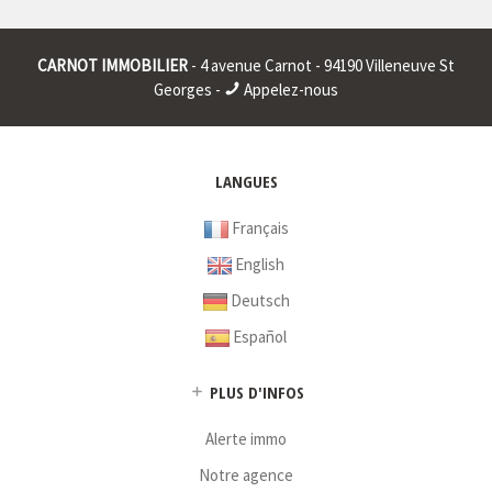
Raison sociale : * | Siège social : * | RCS : CRETEIL 401911326
00015 | RCS juridique : * | Forme sociale : * | Numero TVA
CARNOT IMMOBILIER
- 4 avenue Carnot - 94190 Villeneuve St
Intracommunautaire : * |
Georges -
Appelez-nous
* : information non renseignée
LANGUES
Français
English
Deutsch
Español
PLUS D'INFOS
Alerte immo
Notre agence