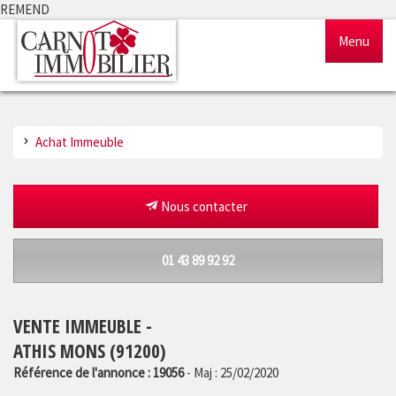
REMEND
Menu
Accueil
Achat Immeuble
Ventes
Locations
Nous contacter
Gestion
01 43 89 92 92
Notre agence
VENTE IMMEUBLE -
Estimation
ATHIS MONS (91200)
Référence de l'annonce : 19056
- Maj : 25/02/2020
Outils