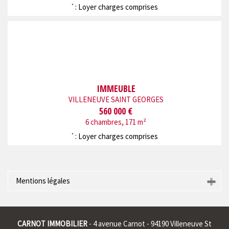
: Loyer charges comprises
*
IMMEUBLE
VILLENEUVE SAINT GEORGES
560 000 €
6 chambres, 171 m²
: Loyer charges comprises
*
Mentions légales
Raison sociale : * | Siège social : * | RCS : CRETEIL 401911326
00015 | RCS juridique : * | Forme sociale : * | Numero TVA
CARNOT IMMOBILIER
- 4 avenue Carnot - 94190 Villeneuve St
Intracommunautaire : * |