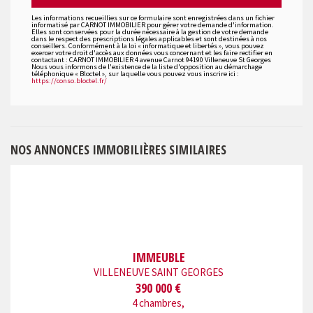
Les informations recueillies sur ce formulaire sont enregistrées dans un fichier
informatisé par CARNOT IMMOBILIER pour gérer votre demande d'information.
Elles sont conservées pour la durée nécessaire à la gestion de votre demande
dans le respect des prescriptions légales applicables et sont destinées à nos
conseillers. Conformément à la loi « informatique et libertés », vous pouvez
exercer votre droit d'accès aux données vous concernant et les faire rectifier en
contactant : CARNOT IMMOBILIER 4 avenue Carnot 94190 Villeneuve St Georges
Nous vous informons de l'existence de la liste d'opposition au démarchage
téléphonique « Bloctel », sur laquelle vous pouvez vous inscrire ici :
https://conso.bloctel.fr/
NOS ANNONCES IMMOBILIÈRES SIMILAIRES
IMMEUBLE
VILLENEUVE SAINT GEORGES
390 000 €
4 chambres,