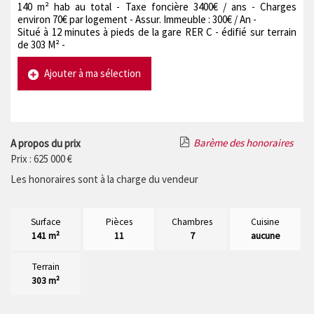
140 m² hab au total - Taxe foncière 3400€ / ans - Charges
environ 70€ par logement - Assur. Immeuble : 300€ / An -
Situé à 12 minutes à pieds de la gare RER C - édifié sur terrain
de 303 M² -
Ajouter à ma sélection
Barème des honoraires
A propos du prix
Prix : 625 000 €
Les honoraires sont à la charge du vendeur
Surface
Pièces
Chambres
Cuisine
141 m²
11
7
aucune
Terrain
303 m²