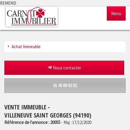
REMEND
Menu
Accueil
Achat Immeuble
Ventes
Locations
Nous contacter
Gestion
01 43 89 92 92
Notre agence
VENTE IMMEUBLE -
Estimation
VILLENEUVE SAINT GEORGES (94190)
Référence de l'annonce : 20055
- Maj : 17/12/2020
Outils