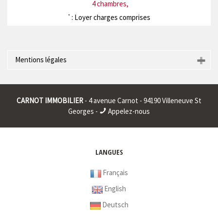
4 chambres,
: Loyer charges comprises
*
Mentions légales
Raison sociale : * | Siège social : * | RCS : CRETEIL 401911326
00015 | RCS juridique : * | Forme sociale : * | Numero TVA
CARNOT IMMOBILIER
- 4 avenue Carnot - 94190 Villeneuve St
Intracommunautaire : * |
Georges -
Appelez-nous
* : information non renseignée
LANGUES
Français
English
Deutsch