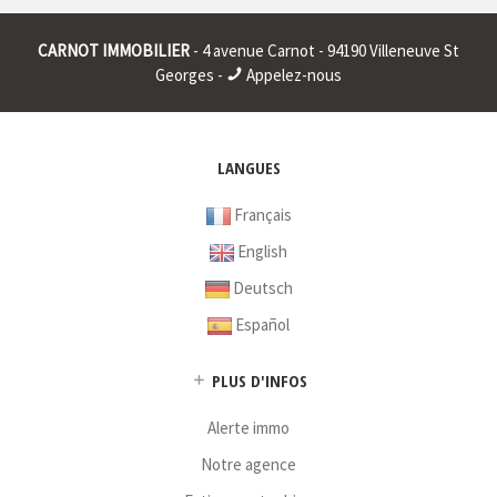
Raison sociale : * | Siège social : * | RCS : * | RCS juridique : * |
Forme sociale : * | Numero TVA Intracommunautaire : * |
CARNOT IMMOBILIER
- 4 avenue Carnot - 94190 Villeneuve St
* : information non renseignée
Georges -
Appelez-nous
LANGUES
Français
English
Deutsch
Español
PLUS D'INFOS
Alerte immo
Notre agence