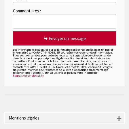
Commentaires :
Envoyer un message
Les informations recueillies sur ce formulaire sont enregistrées dans un fichier
informatisé par CARNOT IMMOBILIER pour gérer votre demande d'information.
Elles sont conservées pour la durée nécessaire à la gestion de votre demande
dans le respect des prescriptions légales applicables et sont destinées à nos
conseillers. Conformément à la loi « informatique et libertés », vous pouvez
exercer votre droit d'accès aux données vous concernant et les faire rectifier en
contactant : CARNOT IMMOBILIER 4 avenue Carnot 94190 Villeneuve St Georges
Nous vous informons de l'existence de la liste d'opposition au démarchage
téléphonique « Bloctel », sur laquelle vous pouvez vous inscrire ici :
https://conso.bloctel.fr/
Mentions légales