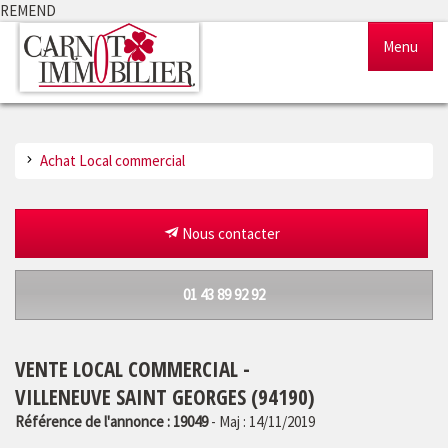
REMEND
Menu
Accueil
Achat Local commercial
Ventes
Locations
Nous contacter
Gestion
01 43 89 92 92
Notre agence
VENTE LOCAL COMMERCIAL -
Estimation
VILLENEUVE SAINT GEORGES (94190)
Référence de l'annonce : 19049
- Maj : 14/11/2019
Outils