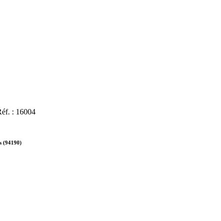
éf. : 16004
s (94190)