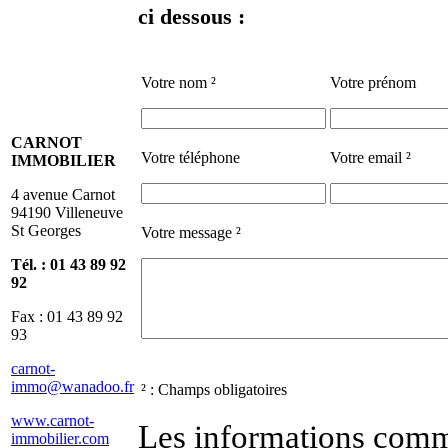
ci dessous :
Votre nom ²
Votre prénom
CARNOT
Votre téléphone
Votre email ²
IMMOBILIER
4 avenue Carnot
94190 Villeneuve
St Georges
Votre message ²
Tél. :
01 43 89 92
92
Fax : 01 43 89 92
93
carnot-
immo@wanadoo.fr
² : Champs obligatoires
www.carnot-
Les informations comm
immobilier.com