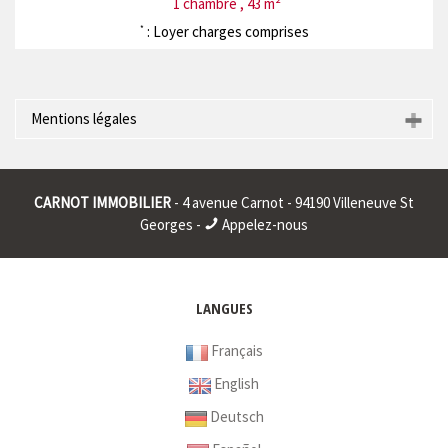
1 chambre , 43 m²
: Loyer charges comprises
*
Mentions légales
Raison sociale : * | Siège social : * | RCS : * | RCS juridique : * |
Forme sociale : * | Numero TVA Intracommunautaire : * |
CARNOT IMMOBILIER
- 4 avenue Carnot - 94190 Villeneuve St
* : information non renseignée
Georges -
Appelez-nous
LANGUES
Français
English
Deutsch