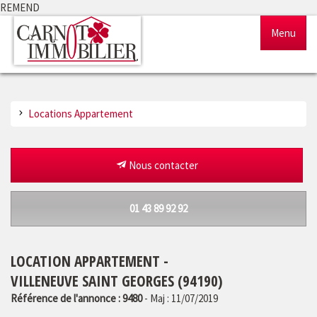
REMEND
Menu
Accueil
Locations Appartement
Ventes
Locations
Nous contacter
Gestion
01 43 89 92 92
Notre agence
LOCATION APPARTEMENT -
Estimation
VILLENEUVE SAINT GEORGES (94190)
Référence de l'annonce : 9480
- Maj : 11/07/2019
Outils