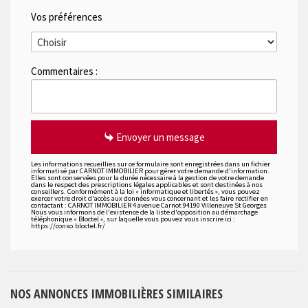
Vos préférences
Commentaires :
Envoyer un message
Les informations recueillies sur ce formulaire sont enregistrées dans un fichier
informatisé par CARNOT IMMOBILIER pour gérer votre demande d'information.
Elles sont conservées pour la durée nécessaire à la gestion de votre demande
dans le respect des prescriptions légales applicables et sont destinées à nos
conseillers. Conformément à la loi « informatique et libertés », vous pouvez
exercer votre droit d'accès aux données vous concernant et les faire rectifier en
contactant : CARNOT IMMOBILIER 4 avenue Carnot 94190 Villeneuve St Georges
Nous vous informons de l'existence de la liste d'opposition au démarchage
téléphonique « Bloctel », sur laquelle vous pouvez vous inscrire ici :
https://conso.bloctel.fr/
NOS ANNONCES IMMOBILIÈRES SIMILAIRES