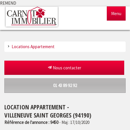
REMEND
Menu
Accueil
Locations Appartement
Ventes
Locations
Nous contacter
Gestion
01 43 89 92 92
Notre agence
LOCATION APPARTEMENT -
Estimation
VILLENEUVE SAINT GEORGES (94190)
Référence de l'annonce : 9450
- Maj : 17/10/2020
Outils