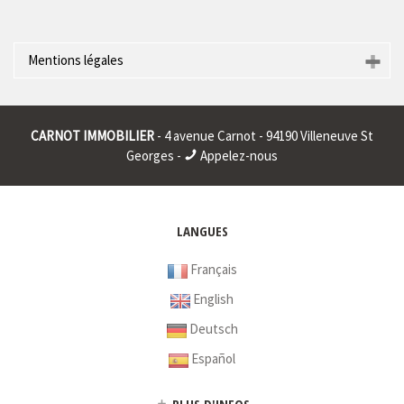
Mentions légales
Raison sociale : * | Siège social : * | RCS : CRETEIL 401911326
00015 | RCS juridique : * | Forme sociale : * | Numero TVA
CARNOT IMMOBILIER
- 4 avenue Carnot - 94190 Villeneuve St
Intracommunautaire : * |
Georges -
Appelez-nous
* : information non renseignée
LANGUES
Français
English
Deutsch
Español