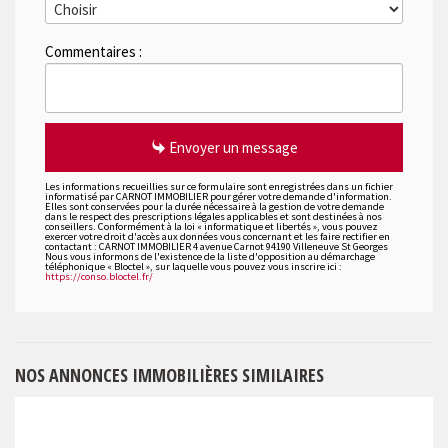
Commentaires :
Envoyer un message
Les informations recueillies sur ce formulaire sont enregistrées dans un fichier
informatisé par CARNOT IMMOBILIER pour gérer votre demande d'information.
Elles sont conservées pour la durée nécessaire à la gestion de votre demande
dans le respect des prescriptions légales applicables et sont destinées à nos
conseillers. Conformément à la loi « informatique et libertés », vous pouvez
exercer votre droit d'accès aux données vous concernant et les faire rectifier en
contactant : CARNOT IMMOBILIER 4 avenue Carnot 94190 Villeneuve St Georges
Nous vous informons de l'existence de la liste d'opposition au démarchage
téléphonique « Bloctel », sur laquelle vous pouvez vous inscrire ici :
https://conso.bloctel.fr/
NOS ANNONCES IMMOBILIÈRES SIMILAIRES