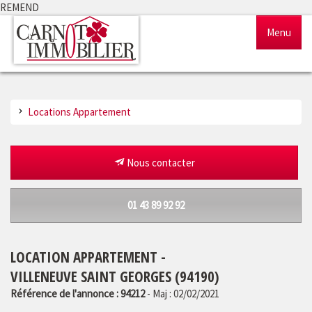
REMEND
Menu
Accueil
Locations Appartement
Ventes
Locations
Nous contacter
Gestion
01 43 89 92 92
Notre agence
LOCATION APPARTEMENT -
Estimation
VILLENEUVE SAINT GEORGES (94190)
Référence de l'annonce : 94212
- Maj : 02/02/2021
Outils