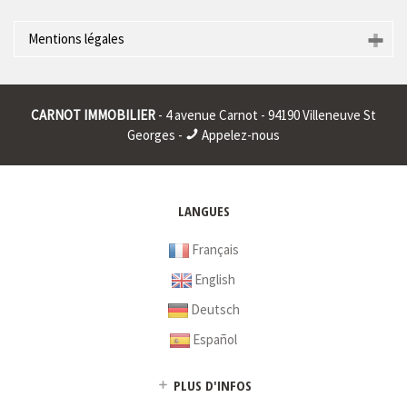
Mentions légales
Raison sociale : * | Siège social : * | RCS : CRETEIL 401911326
00015 | RCS juridique : * | Forme sociale : * | Numero TVA
CARNOT IMMOBILIER
- 4 avenue Carnot - 94190 Villeneuve St
Intracommunautaire : * |
Georges -
Appelez-nous
* : information non renseignée
LANGUES
Français
English
Deutsch
Español
PLUS D'INFOS