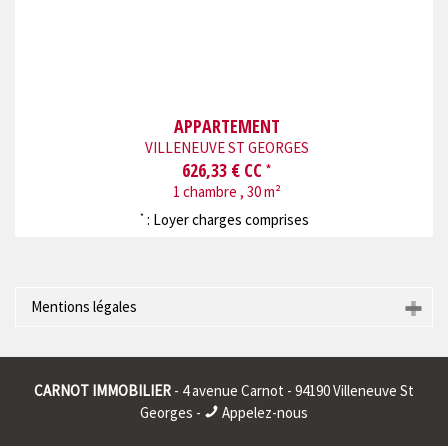
APPARTEMENT
VILLENEUVE ST GEORGES
626,33 € CC
*
1 chambre , 30 m²
: Loyer charges comprises
*
Mentions légales
Raison sociale : * | Siège social : * | RCS : CRETEIL 401911326
00015 | RCS juridique : * | Forme sociale : * | Numero TVA
CARNOT IMMOBILIER
- 4 avenue Carnot - 94190 Villeneuve St
Intracommunautaire : * |
Georges -
Appelez-nous
* : information non renseignée