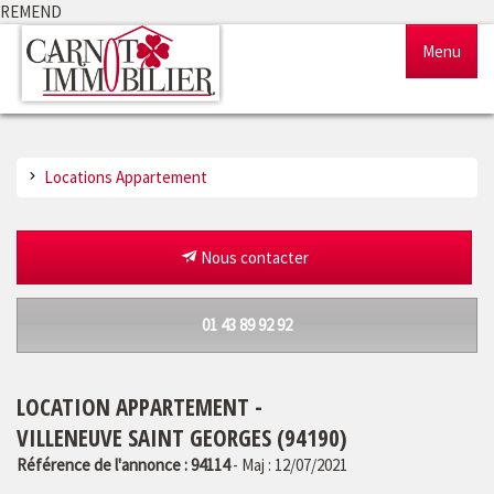
REMEND
Menu
Accueil
Locations Appartement
Ventes
Locations
Nous contacter
Gestion
01 43 89 92 92
Notre agence
LOCATION APPARTEMENT -
Estimation
VILLENEUVE SAINT GEORGES (94190)
Référence de l'annonce : 94114
- Maj : 12/07/2021
Outils