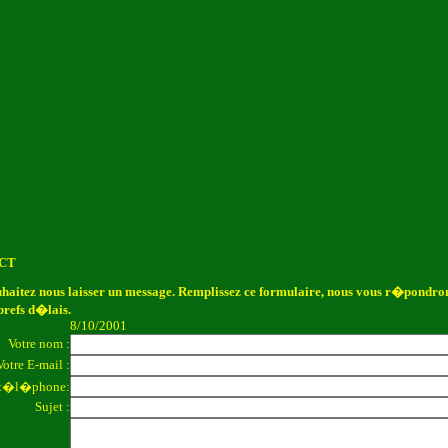
CT
haitez nous laisser un message. Remplissez ce formulaire, nous vous r�pondro
 brefs d�lais.
8/10/2001
Votre nom :
Votre E-mail :
 t�l�phone:
Sujet :