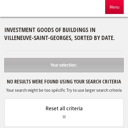
Menu
Home
INVESTMENT GOODS OF BUILDINGS IN
VILLENEUVE-SAINT-GEORGES, SORTED BY DATE.
For sale
To rent
Your selection :
Management
NO RESULTS WERE FOUND USING YOUR SEARCH CRITERIA
Our agency
Your search might be too spécific Try to use larger search criteria
Estimate
Reset all criteria