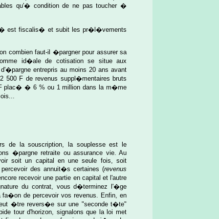
icables qu'� condition de ne pas toucher �
tu� est fiscalis� et subit les pr�l�vements
on combien faut-il �pargner pour assurer sa
 somme id�ale de cotisation se situe aux
t d'�pargne entrepris au moins 20 ans avant
on 2 500 F de revenus suppl�mentaires bruts
00 F plac� � 6 % ou 1 million dans la m�me
is...
lors de la souscription, la souplesse est le
ons �pargne retraite ou assurance vie. Au
oir soit un capital en une seule fois, soit
percevoir des annuit�s certaines (
revenus
encore recevoir une partie en capital et l'autre
nature du contrat, vous d�terminez l'�ge
 la fa�on de percevoir vos revenus. Enfin, en
peut �tre revers�e sur une "seconde t�te"
pide tour d'horizon, signalons que la loi met