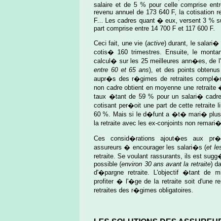
salaire et de 5 % pour celle comprise en
revenu annuel de 173 640 F, la cotisation re
F... Les cadres quant � eux, versent 3 % s
part comprise entre 14 700 F et 117 600 F.
Ceci fait, une vie (
active
) durant, le salari�
cotis� 160 trimestres. Ensuite, le monta
calcul� sur les 25 meilleures ann�es, de l
entre 60 et 65 ans
), et des points obten
aupr�s des r�gimes de retraites compl�m
non cadre obtient en moyenne une retraite
taux �tant de 59 % pour un salari� cadre
cotisant per�oit une part de cette retrait
60 %. Mais si le d�funt a �t� mari� plus d'
la retraite avec les ex-conjoints non remari
Ces consid�rations ajout�es aux pr�v
assureurs � encourager les salari�s (
et le
retraite. Se voulant rassurants, ils est 
possible (
environ 30 ans avant la retraite
) d
d'�pargne retraite. L'objectif �tant de mi
profiter � l'�ge de la retraite soit d'une r
retraites des r�gimes obligatoires.