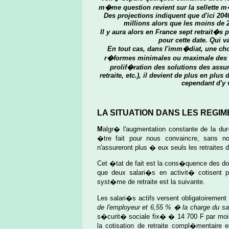
m�me question revient sur la sellette m
Des projections indiquent que d'ici 20
millions alors que les moins de 
Il y aura alors en France sept retrait�s 
pour cette date. Qui va
En tout cas, dans l'imm�diat, une cho
r�formes minimales ou maximale des sy
prolif�ration des solutions des assu
retraite, etc.), il devient de plus en plus
cependant d'y v
LA SITUATION DANS LES REGIM
M
algr� l'augmentation constante de la dur
�tre fait pour nous convaincre, sans no
n'assureront plus � eux seuls les retraites d
Cet �tat de fait est la cons�quence des d
que deux salari�s en activit� cotisent po
syst�me de retraite est la suivante.
Les salari�s actifs versent obligatoirement 
de l'employeur et 6,55 % � la charge du sa
s�curit� sociale fix� � 14 700 F par mois
la cotisation de retraite compl�mentaire 