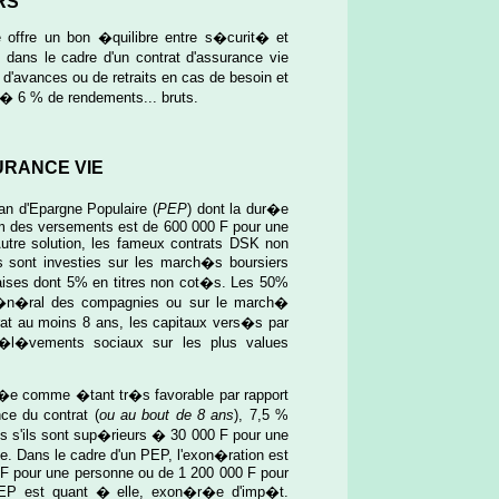
RS
e offre un bon �quilibre entre s�curit� et
 dans le cadre d'un contrat d'assurance vie
'avances ou de retraits en cas de besoin et
qu'� 6 % de rendements... bruts.
URANCE VIE
an d'Epargne Populaire (
PEP
) dont la dur�e
m des versements est de 600 000 F pour une
utre solution, les fameux contrats DSK non
sont investies sur les march�s boursiers
ises dont 5% en titres non cot�s. Les 50%
 g�n�ral des compagnies ou sur le march�
trat au moins 8 ans, les capitaux vers�s par
r�l�vements sociaux sur les plus values
nt�e comme �tant tr�s favorable par rapport
e du contrat (
ou au bout de 8 ans
), 7,5 %
s s'ils sont sup�rieurs � 30 000 F pour une
e. Dans le cadre d'un PEP, l'exon�ration est
00 F pour une personne ou de 1 200 000 F pour
PEP est quant � elle, exon�r�e d'imp�t.