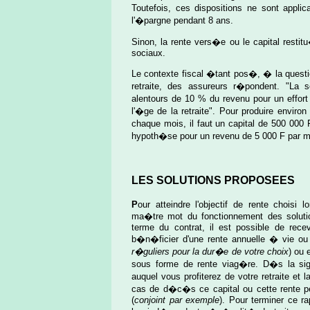
Toutefois, ces dispositions ne sont appl
l'�pargne pendant 8 ans.
Sinon, la rente vers�e ou le capital resti
sociaux.
Le contexte fiscal �tant pos�, � la questi
retraite, des assureurs r�pondent. "La
alentours de 10 % du revenu pour un effor
l'�ge de la retraite". Pour produire envir
chaque mois, il faut un capital de 500 0
hypoth�se pour un revenu de 5 000 F par mo
LES SOLUTIONS PROPOSEES
P
our atteindre l'objectif de rente choisi 
ma�tre mot du fonctionnement des soluti
terme du contrat, il est possible de recev
b�n�ficier d'une rente annuelle � vie ou 
r�guliers pour la dur�e de votre choix
) ou 
sous forme de rente viag�re. D�s la sig
auquel vous profiterez de votre retraite et
cas de d�c�s ce capital ou cette rente 
(
conjoint par exemple
). Pour terminer ce ra