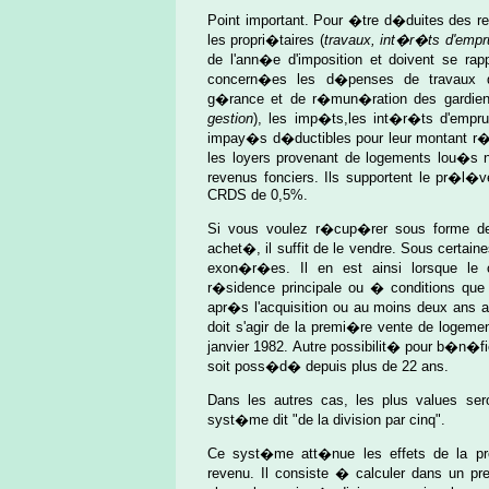
Point important. Pour �tre d�duites des r
les propri�taires (
travaux, int�r�ts d'empru
de l'ann�e d'imposition et doivent se ra
concern�es les d�penses de travaux d'e
g�rance et de r�mun�ration des gardiens
gestion
), les imp�ts,les int�r�ts d'empru
impay�s d�ductibles pour leur montant r�
les loyers provenant de logements lou�s 
revenus fonciers. Ils supportent le pr�l
CRDS de 0,5%.
Si vous voulez r�cup�rer sous forme de 
achet�, il suffit de le vendre. Sous certai
exon�r�es. Il en est ainsi lorsque le c
r�sidence principale ou � conditions que
apr�s l'acquisition ou au moins deux ans a
doit s'agir de la premi�re vente de logemen
janvier 1982. Autre possibilit� pour b�n�fic
soit poss�d� depuis plus de 22 ans.
Dans les autres cas, les plus values se
syst�me dit "de la division par cinq".
Ce syst�me att�nue les effets de la pr
revenu. Il consiste � calculer dans un p