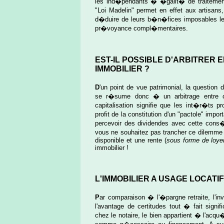
les ind�pendants � �galit� de traitement
"Loi Madelin" permet en effet aux artisan
d�duire de leurs b�n�fices imposables les
pr�voyance compl�mentaires.
EST-IL POSSIBLE D'ARBITRER 
IMMOBILIER ?
D
'un point de vue patrimonial, la question 
se r�sume donc � un arbitrage entre capi
capitalisation signifie que les int�r�ts 
profit de la constitution d'un "pactole" impo
percevoir des dividendes avec cette cons�
vous ne souhaitez pas trancher ce dilemme t
disponible et une rente (
sous forme de loye
immobilier !
L'IMMOBILIER A USAGE LOCATIF
P
ar comparaison � l'�pargne retraite, l'i
l'avantage de certitudes tout � fait signif
chez le notaire, le bien appartient � l'ac