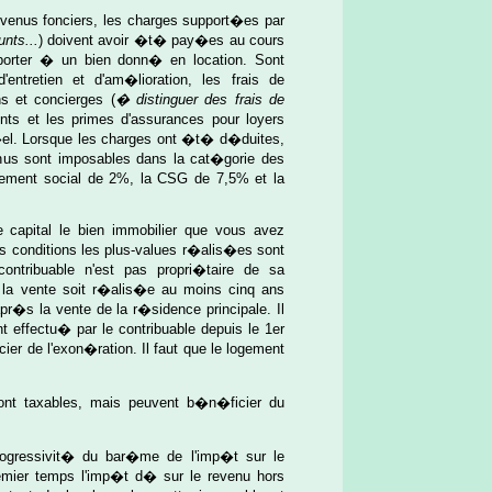
evenus fonciers, les charges support�es par
nts...
) doivent avoir �t� pay�es au cours
pporter � un bien donn� en location. Sont
ntretien et d'am�lioration, les frais de
 et concierges (
� distinguer des frais de
nts et les primes d'assurances pour loyers
el. Lorsque les charges ont �t� d�duites,
nus sont imposables dans la cat�gorie des
�vement social de 2%, la CSG de 7,5% et la
capital le bien immobilier que vous avez
nes conditions les plus-values r�alis�es sont
ontribuable n'est pas propri�taire de sa
 la vente soit r�alis�e au moins cinq ans
pr�s la vente de la r�sidence principale. Il
t effectu� par le contribuable depuis le 1er
ier de l'exon�ration. Il faut que le logement
ront taxables, mais peuvent b�n�ficier du
ogressivit� du bar�me de l'imp�t sur le
remier temps l'imp�t d� sur le revenu hors