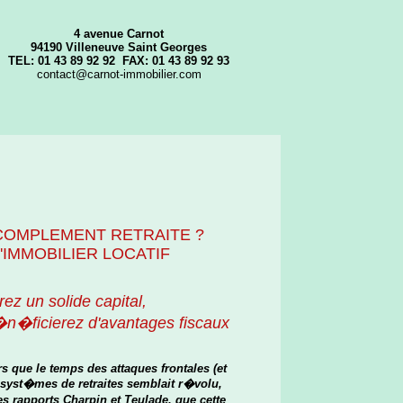
4 avenue Carnot
94190 Villeneuve Saint Georges
TEL: 01 43 89 92 92 FAX: 01 43 89 92 93
contact@carnot-immobilier.com
COMPLEMENT RETRAITE ?
'IMMOBILIER LOCATIF
ez un solide capital,
�n�ficierez d'avantages fiscaux
ors que le temps des attaques frontales (et
 syst�mes de retraites semblait r�volu,
s rapports Charpin et Teulade, que cette