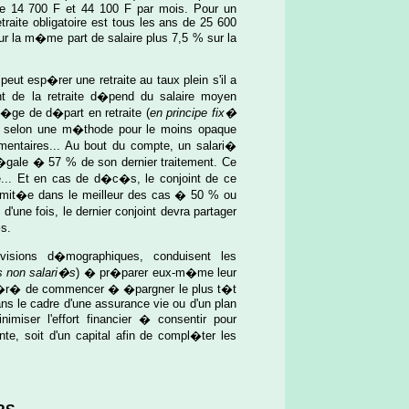
tre 14 700 F et 44 100 F par mois. Pour un
traite obligatoire est tous les ans de 25 600
ur la m�me part de salaire plus 7,5 % sur la
 peut esp�rer une retraite au taux plein s'il a
nt de la retraite d�pend du salaire moyen
'�ge de d�part en retraite (
en principe fix�
us selon une m�thode pour le moins opaque
entaires... Au bout du compte, un salari�
 �gale � 57 % de son dernier traitement. Ce
... Et en cas de d�c�s, le conjoint de ce
e limit�e dans le meilleur des cas � 50 % ou
une fois, le dernier conjoint devra partager
�s.
isions d�mographiques, conduisent les
s non salari�s
) � pr�parer eux-m�me leur
sugg�r� de commencer � �pargner le plus t�t
ans le cadre d'une assurance vie ou d'un plan
nimiser l'effort financier � consentir pour
ente, soit d'un capital afin de compl�ter les