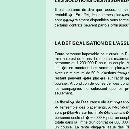
LES SOLUTIONS DES ASSUREU
I
l est coutume de dire que l'assurance vi
rentabilit�. En effet, les sommes plac�es
sont g�n�ralement disponibles sous forme d
certains contrats peuvent parfois offrir jus
LA DEFISCALISATION DE L'ASS
T
oute personne imposable peut ouvrir un Pl
minimale est de 8 ans. Le montant maximu
personne et 1 200 000 F pour un couple. A
limit�s en montant. Les sommes plac�es 
avec un minimum de 50 % d'actions fran�a
restant peuvent �tre plac�s sur l'actif
boursier. A condition de conserver ces con
les compagnies ne subissent que les p
seulement.
La fiscalit� de l'assurance vie est pr�se
� l'ensemble des placements. A l'�ch�anc
sont pr�lev�s sur les int�r�ts capitalis�
personne seule et � 60 000 F pour un coupl
totale dans la limite d'un contrat de 600 0
un couple. La rente viag�re issue des 