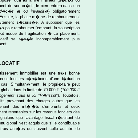
ser qu'il lui arrive malheur (
d�c�s ou
ent de son cr�dit, le bien entrera dans son
d�c�s et ou invalidit�
) obligatoirement
 Ensuite, la phase m�me de remboursement
rfaitement s�curis�e. A supposer que les
s�s pour rembourser l'emprunt, la souscription
t risque de fragilisation � ce placement.
locatif se r�v�le incomparablement plus
ment.
 LOCATIF
vestissement immobilier est une tr�s bonne
venus fonciers b�n�ficient d'une d�duction
 cas. Simultan�ment, le propri�taire peut
global dans la limite de 70 000 F (
100 000 F
logement sous la loi "P�rissol"
). Toutefois,
cits provenant des charges autres que les
venant des int�r�ts d'emprunts et ceux
ent reportables sur les revenus fonciers des
gnalons que l'avantage fiscal r�sultant de
enu global n'est acquis que si le contribuable
 trois ann�es qui suivent celle au titre de