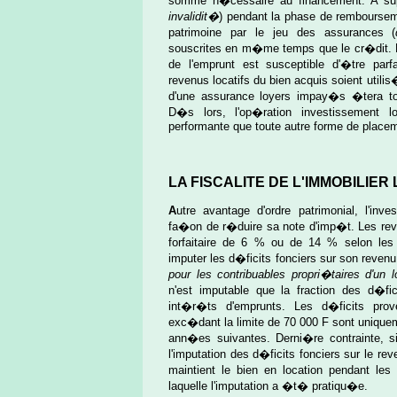
somme n�cessaire au financement. A suppo
invalidit�
) pendant la phase de remboursem
patrimoine par le jeu des assurances (
souscrites en m�me temps que le cr�dit.
de l'emprunt est susceptible d'�tre pa
revenus locatifs du bien acquis soient utili
d'une assurance loyers impay�s �tera tou
D�s lors, l'op�ration investissement 
performante que toute autre forme de place
LA FISCALITE DE L'IMMOBILIER
A
utre avantage d'ordre patrimonial, l'in
fa�on de r�duire sa note d'imp�t. Les re
forfaitaire de 6 % ou de 14 % selon les
imputer les d�ficits fonciers sur son revenu 
pour les contribuables propri�taires d'un 
n'est imputable que la fraction des d�fi
int�r�ts d'emprunts. Les d�ficits pro
exc�dant la limite de 70 000 F sont uniquem
ann�es suivantes. Derni�re contrainte, si
l'imputation des d�ficits fonciers sur le rev
maintient le bien en location pendant les
laquelle l'imputation a �t� pratiqu�e.