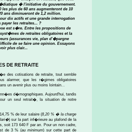
�diatique � l'initiative du gouvernement.
40 les plus de 60 ans augmenteront de 10
20 ans diminueront de 1,2 million.
pour dix actifs et une grande interrogation
 payer les retraites... ?
se est s�re. Entre les propositions de
st�mes de retraites obligatoires et la
reurs (assurances vie, plan d'�pargne
 difficile de se faire une opinion. Essayons
oir plus clair...
ES DE RETRAITE
�e des cotisations de retraite, tout semble
us alarmer, que les r�gimes obligatoires
ans un avenir plus ou moins lointain...
onn�es d�mographiques. Aujourd'hui, tandis
ur un seul retrait�, la situation de notre
14,75 % de leur salaire (
8,20 % � la charge
lari�
) sur la part inf�rieure au plafond de la
, soit 173 640 F par an. Pour un non cadre,
est de 3 % (
au minimum
) sur cette part de