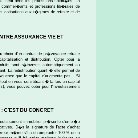
 fiscal avec les professions salari�es. La
s, commer�ants et professions lib�rales de
 cotisations aux r�gimes de retraite et de
ENTRE ASSURANCE VIE ET
du choix d'un contrat de pr�voyance retraite
talisation et distribution. Opter pour la
produits sont r�investis automatiquement au
rtant. La redistribution quant � elle permet de
quence que le capital n'augmente pas... Si
out en vous constituant � la fois un capital
rs
), vous pouvez opter pour l'investissement
 : C'EST DU CONCRET
nvestissement immobilier pr�sente d'embl�e
icatives. D�s la signature de l'acte d'achat
qu�reur m�me s'il a du emprunter 100 % de la