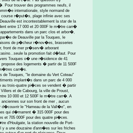
�. Pour trouver des programmes neufs, il
enomm�e internationale, style normand de
e course r�put�s, plage infinie avec ses
eauville est incontestablement la star de la
dent entre 17 000 et 20 000F le m�tre carr�
 appartements dans un parc clos et arbor�,
par�e de Deauville par la Touques, le
maisons de p�cheur r�nov�es, brasseries
er, front de mer pr�serv� arborant
asino...seule la promotion fait d�faut. Pour
er vers Touques o� une r�sidence de 41
" propose des logements � partir de 11 500F
 m�tres carr�s.
urs de Touques, "le domaine du Vert Coteau"
�timents implant�s dans un parc de 4 000
au trois-quatre pi�ces se vendent � partir
illers et de Cabourg, la ville de Proust,
entre 10 000 et 12 500F le m�tre carr�. A
s anciennes sur son front de mer , aucun
our d�couvrir le "Hameau de la Vall�e", en
ages qui d�marrent � 315 000F pour des
es et 705 000F pour des quatre pi�ces.
re d'Houlgate, la station nouvelle de Port-
l y a une douzaine d'ann�es sur les friches
me autour d'un port de plaisance. Deux