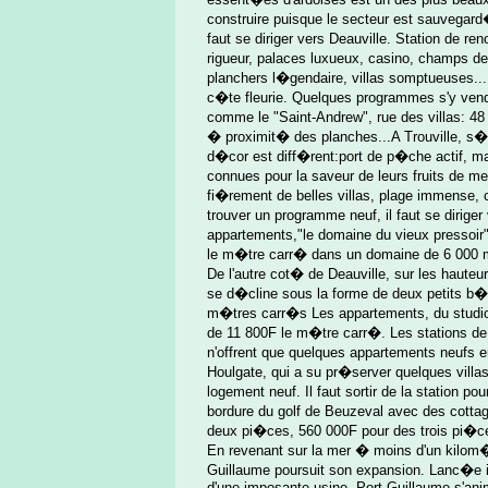
construire puisque le secteur est sauvegard
faut se diriger vers Deauville. Station de r
rigueur, palaces luxueux, casino, champs d
planchers l�gendaire, villas somptueuses...D
c�te fleurie. Quelques programmes s'y ven
comme le "Saint-Andrew", rue des villas: 48
� proximit� des planches...A Trouville, s�
d�cor est diff�rent:port de p�che actif, 
connues pour la saveur de leurs fruits de m
fi�rement de belles villas, plage immense, c
trouver un programme neuf, il faut se dirig
appartements,"le domaine du vieux pressoir
le m�tre carr� dans un domaine de 6 000
De l'autre cot� de Deauville, sur les haute
se d�cline sous la forme de deux petits b
m�tres carr�s Les appartements, du studio 
de 11 800F le m�tre carr�. Les stations de V
n'offrent que quelques appartements neufs 
Houlgate, qui a su pr�server quelques villa
logement neuf. Il faut sortir de la station p
bordure du golf de Beuzeval avec des cott
deux pi�ces, 560 000F pour des trois pi�c
En revenant sur la mer � moins d'un kilom�t
Guillaume poursuit son expansion. Lanc�e i
d'une imposante usine, Port Guillaume s'ani