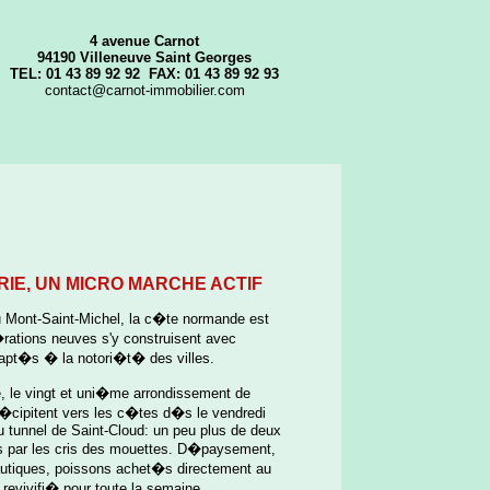
4 avenue Carnot
94190 Villeneuve Saint Georges
TEL: 01 43 89 92 92 FAX: 01 43 89 92 93
contact@carnot-immobilier.com
RIE, UN MICRO MARCHE ACTIF
u Mont-Saint-Michel, la c�te normande est
rations neuves s'y construisent avec
dapt�s � la notori�t� des villes.
, le vingt et uni�me arrondissement de
r�cipitent vers les c�tes d�s le vendredi
u tunnel de Saint-Cloud: un peu plus de deux
lis par les cris des mouettes. D�paysement,
 nautiques, poissons achet�s directement au
revivifi� pour toute la semaine.