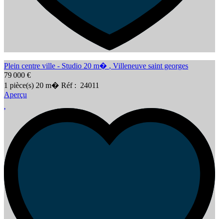
Plein centre ville - Studio 20 m�
,
Villeneuve saint georges
79 000 €
1
pièce(s)
20
m�
Réf :
24011
Aperçu