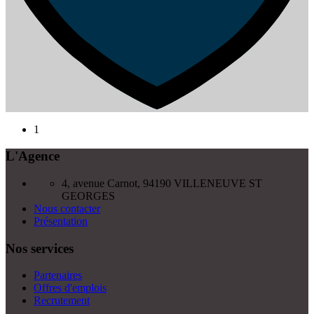
1
L'Agence
4, avenue Carnot, 94190 VILLENEUVE ST
GEORGES
Nous contacter
Présentation
Nos services
Partenaires
Offres d'emplois
Recrutement