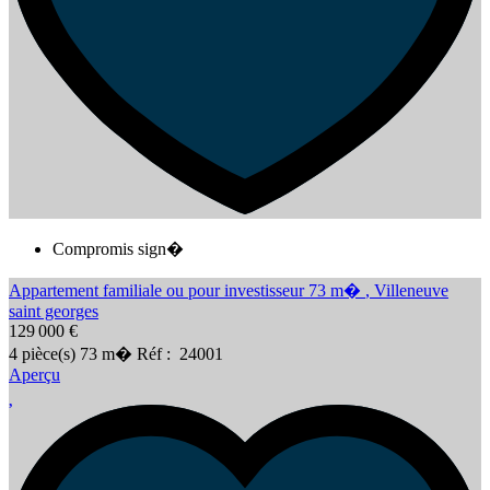
Compromis sign�
Appartement familiale ou pour investisseur 73 m�
,
Villeneuve
saint georges
129 000 €
4
pièce(s)
73
m�
Réf :
24001
Aperçu