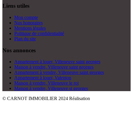
Liens utiles
Mon compte
Nos honoraires
Mentions légales
Politique de confidentialité
Plan du site
Nos annonces
Appartement à louer, Villeneuve saint georges
Maison à vendre, Villeneuve saint georges
Appartement à vendre, Villeneuve saint georges
Appartement à louer, Valenton
Maison à vendre, Villeneuve le roi
Maison à vendre, Villeneuve st georges
© CARNOT IMMOBILIER 2024
Réalisation