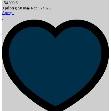
154 000 €
3
pièce(s)
58
m�
Réf :
24028
Aperçu