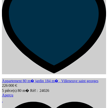
Appartement 80 m� jardin 184 m�
,
Villeneuve saint georges
226 000 €
5
pièce(s)
80
m�
Réf :
24026
Aperçu