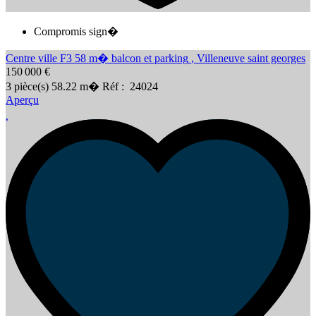
Compromis sign�
Centre ville F3 58 m� balcon et parking
,
Villeneuve saint georges
150 000 €
3
pièce(s)
58.22
m�
Réf :
24024
Aperçu