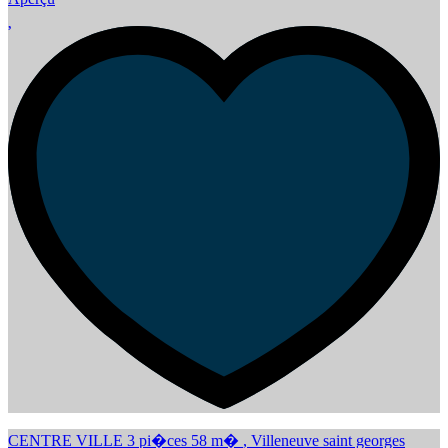
CENTRE VILLE 3 pi�ces 58 m�
,
Villeneuve saint georges