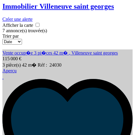
Immobilier Villeneuve saint georges
Créer une alerte
Afficher la carte
7 annonce(s) trouvée(s)
Trier par
Vente occup�e 3 pi�ces 42 m�
,
Villeneuve saint georges
115 000 €
3
pièce(s)
42
m�
Réf :
24030
Aperçu