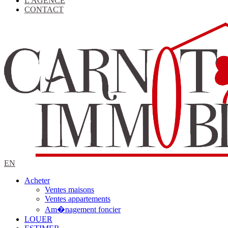
L'AGENCE
CONTACT
EN
Acheter
Ventes maisons
Ventes appartements
Am�nagement foncier
LOUER