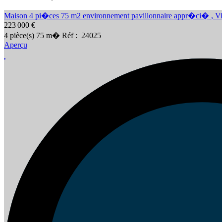
Maison 4 pi�ces 75 m2 environnement pavillonnaire appr�ci�
,
Vi
223 000 €
4
pièce(s)
75
m�
Réf :
24025
Aperçu