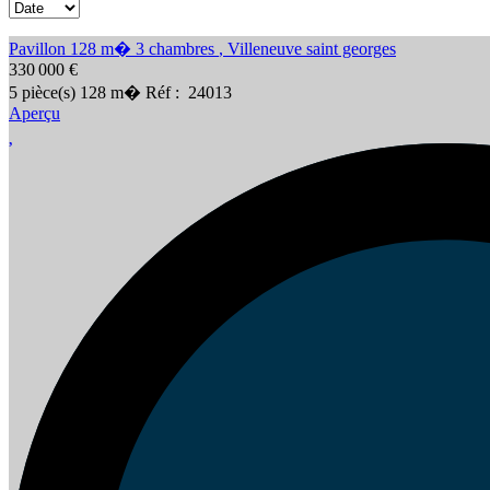
Pavillon 128 m� 3 chambres
,
Villeneuve saint georges
330 000 €
5
pièce(s)
128
m�
Réf :
24013
Aperçu