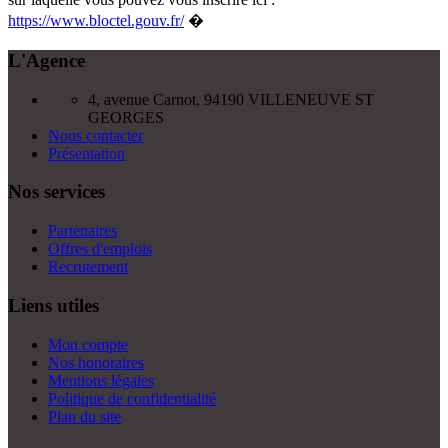
https://www.bloctel.gouv.fr/
�
L'Agence
4, avenue Carnot, 94190 VILLENEUVE ST
GEORGES
Nous contacter
Présentation
Nos services
Partenaires
Offres d'emplois
Recrutement
Liens utiles
Mon compte
Nos honoraires
Mentions légales
Politique de confidentialité
Plan du site