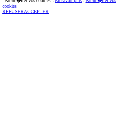
"Param�trer vos cookies".
En savoir plus
-
Param�trer vos
cookies
REFUSER
ACCEPTER