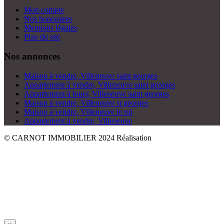
Mon compte
Nos honoraires
Mentions légales
Plan du site
Nos annonces
Maison à vendre, Villeneuve saint georges
Appartement à vendre, Villeneuve saint georges
Appartement à louer, Villeneuve saint georges
Maison à vendre, Villeneuve st georges
Maison à vendre, Villeneuve le roi
Appartement à vendre, Villeneuve
© CARNOT IMMOBILIER 2024
Réalisation