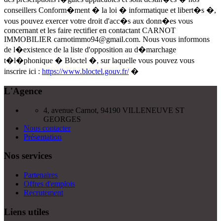
conseillers Conform�ment � la loi � informatique et libert�s �,
vous pouvez exercer votre droit d'acc�s aux donn�es vous
concernant et les faire rectifier en contactant CARNOT
IMMOBILIER
carnotimmo94@gmail.com
. Nous vous informons
de l�existence de la liste d'opposition au d�marchage
t�l�phonique � Bloctel �, sur laquelle vous pouvez vous
inscrire ici :
https://www.bloctel.gouv.fr/
�
L'Agence
4, avenue Carnot, 94190 VILLENEUVE ST
GEORGES
Nous contacter
Présentation
Nos services
Partenaires
Offres d'emplois
Recrutement
Liens utiles