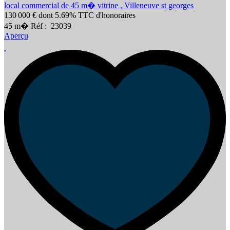
local commercial de 45 m� vitrine
,
Villeneuve st georges
130 000 €
dont 5.69% TTC d'honoraires
45
m�
Réf :
23039
Aperçu