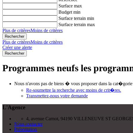
Surface max
Budget min
Surface terrain min
Surface terrain max
Plus de critères
Moins de critères
Plus de critères
Moins de critères
Créer une alerte
Programmes neufs les program
Nous n'avons pas de biens � vous proposer dans la cat�gorie 
Re-soumettre la recherche avec moins de crit�res.
Transmettez-nous votre demande
L'Agence
4, avenue Carnot, 94190 VILLENEUVE ST GEORGE
Nous contacter
Présentation