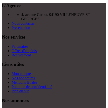
L'Agence
4, avenue Carnot, 94190 VILLENEUVE ST
GEORGES
Nous contacter
Présentation
Nos services
Partenaires
Offres d'emplois
Recrutement
Liens utiles
Mon compte
Nos honoraires
Mentions légales
Politique de confidentialité
Plan du site
Nos annonces