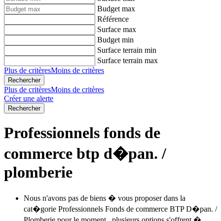
Budget max
Référence
Surface max
Budget min
Surface terrain min
Surface terrain max
Plus de critères
Moins de critères
Plus de critères
Moins de critères
Créer une alerte
Professionnels fonds de
commerce btp d�pan. /
plomberie
Nous n'avons pas de biens � vous proposer dans la
cat�gorie Professionnels Fonds de commerce BTP D�pan. /
Plomberie pour le moment , plusieurs options s'offrent �