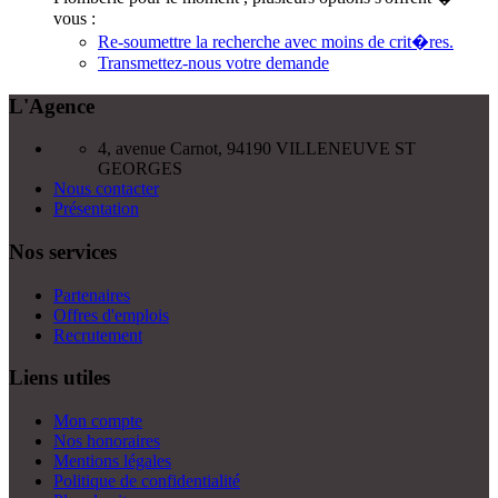
vous :
Re-soumettre la recherche avec moins de crit�res.
Transmettez-nous votre demande
L'Agence
4, avenue Carnot, 94190 VILLENEUVE ST
GEORGES
Nous contacter
Présentation
Nos services
Partenaires
Offres d'emplois
Recrutement
Liens utiles
Mon compte
Nos honoraires
Mentions légales
Politique de confidentialité