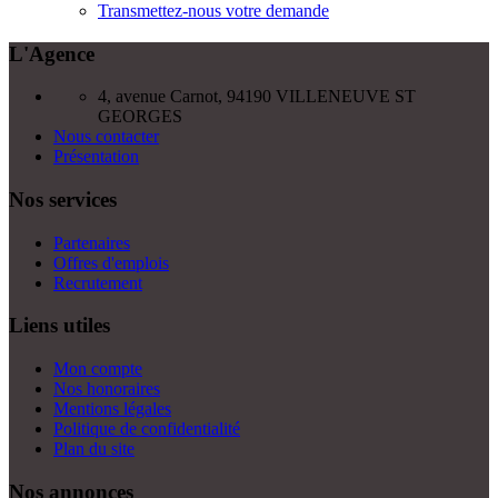
Transmettez-nous votre demande
L'Agence
4, avenue Carnot, 94190 VILLENEUVE ST
GEORGES
Nous contacter
Présentation
Nos services
Partenaires
Offres d'emplois
Recrutement
Liens utiles
Mon compte
Nos honoraires
Mentions légales
Politique de confidentialité
Plan du site
Nos annonces