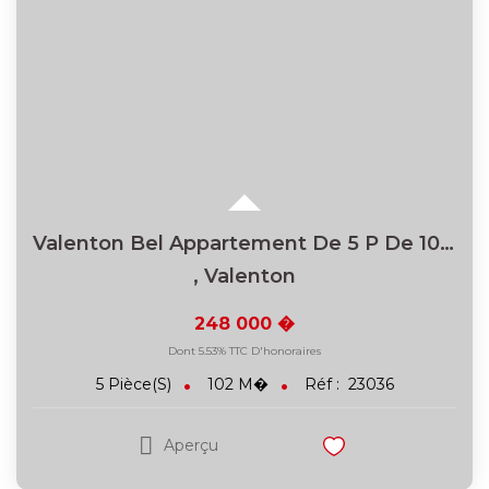
VENDRE
L'AGENCE
CONTACT
EN
Valenton Bel Appartement De 5 P De 102 M2 Avec Terrasse...
,
Valenton
248 000 �
Dont 5.53% TTC D'honoraires
102
M�
Réf :
23036
5
Pièce(s)
Aperçu