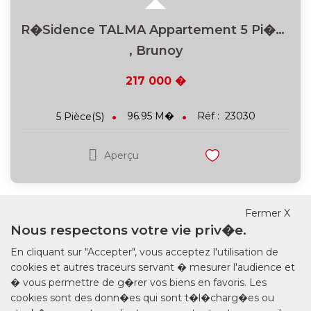
R�sidence TALMA Appartement 5 Pi�ces 96.95 M2 + BOX
,
Brunoy
217 000 �
96.95
M�
Réf :
23030
5
Pièce(s)
Aperçu
Fermer X
Nous respectons votre vie priv�e.
En cliquant sur "Accepter", vous acceptez l'utilisation de
cookies et autres traceurs servant � mesurer l'audience et
� vous permettre de g�rer vos biens en favoris. Les
cookies sont des donn�es qui sont t�l�charg�es ou