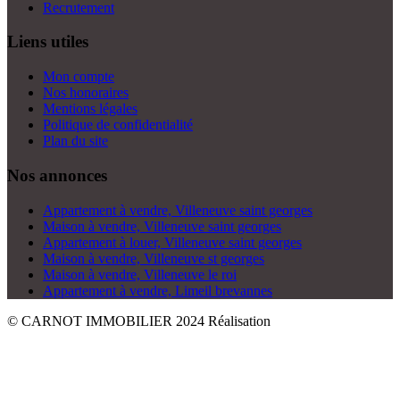
Recrutement
Liens utiles
Mon compte
Nos honoraires
Mentions légales
Politique de confidentialité
Plan du site
Nos annonces
Appartement à vendre, Villeneuve saint georges
Maison à vendre, Villeneuve saint georges
Appartement à louer, Villeneuve saint georges
Maison à vendre, Villeneuve st georges
Maison à vendre, Villeneuve le roi
Appartement à vendre, Limeil brevannes
© CARNOT IMMOBILIER 2024
Réalisation