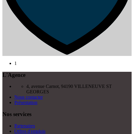
1
L'Agence
4, avenue Carnot, 94190 VILLENEUVE ST
GEORGES
Nous contacter
Présentation
Nos services
Partenaires
Offres d'emplois