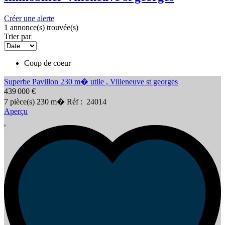
Créer une alerte
1 annonce(s) trouvée(s)
Trier par
Coup de coeur
Superbe Pavillon 230 m� utile
,
Villeneuve st georges
439 000 €
7
pièce(s)
230
m�
Réf :
24014
Aperçu