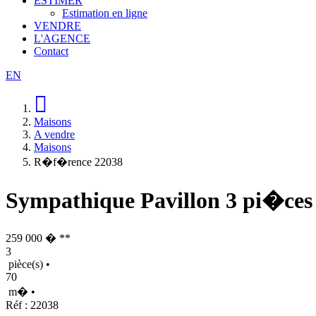
ESTIMER
Estimation en ligne
VENDRE
L'AGENCE
Contact
EN
Maisons
A vendre
Maisons
R�f�rence 22038
Sympathique Pavillon 3 pi�ce
259 000 �
**
3
pièce(s)
•
70
m�
•
Réf : 22038