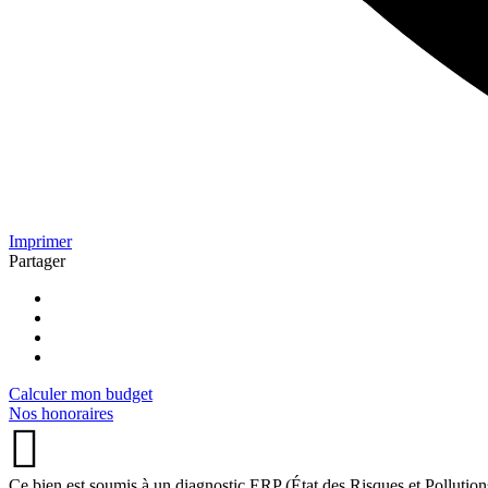
Imprimer
Partager
Calculer mon budget
Nos honoraires
Ce bien est soumis à un diagnostic ERP (État des Risques et Pollution