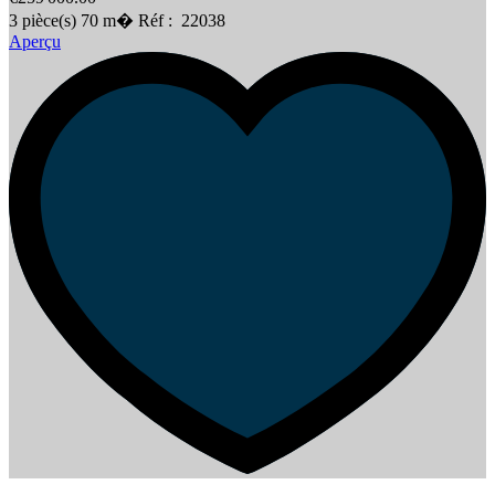
3
pièce(s)
70
m�
Réf :
22038
Aperçu