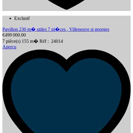
Exclusif
Pavillon 230 m� utiles 7 pi�ces
,
Villeneuve st georges
€499 000.00
7
pièce(s)
155
m�
Réf :
24014
Aperçu