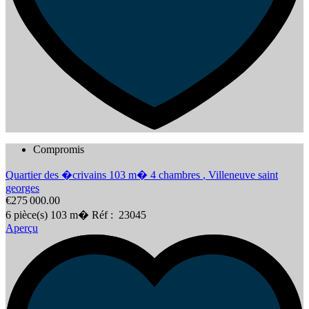
Compromis
Quartier des �crivains 103 m� 4 chambres
,
Villeneuve saint
georges
€275 000.00
6
pièce(s)
103
m�
Réf :
23045
Aperçu