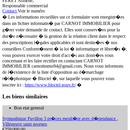
FERET Armelle
,
Responsable commercial
Contact
Voir le numéro
� Les informations recueillies sur ce formulaire sont enregistr�es
dans un fichier informatis� par CARNOT IMMOBILIER pour
g�rer votre demande de contact. Elles sont conserv�es pour la
dur�e n�cessaire � la gestion de la relation client dans le respect
des prescriptions l�gales applicables et sont destin�es � nos
conseillers Conform�ment � la loi � informatique et libert�s �,
vous pouvez exercer votre droit d'acc�s aux donn�es vous
concernant et les faire rectifier en contactant CARNOT
IMMOBILIER
carnotimmo94@gmail.com
. Nous vous informons
de l�existence de la liste d'opposition au d�marchage
t�l�phonique � Bloctel �, sur laquelle vous pouvez vous
inscrire ici :
https://www.bloctel.gouv.fr/
�
Les biens similaires
Bon etat general
Sympathique Pavillon 3 pi�ces meuli�re avec d�pendance
,
Villeneuve saint georges
€259 000.00