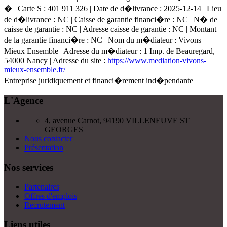
� | Carte S : 401 911 326 | Date de d�livrance : 2025-12-14 | Lieu
de d�livrance : NC | Caisse de garantie financi�re : NC | N� de
caisse de garantie : NC | Adresse caisse de garantie : NC | Montant
de la garantie financi�re : NC | Nom du m�diateur : Vivons
Mieux Ensemble | Adresse du m�diateur : 1 Imp. de Beauregard,
54000 Nancy | Adresse du site :
https://www.mediation-vivons-
mieux-ensemble.fr/
|
Entreprise juridiquement et financi�rement ind�pendante
L'Agence
4, avenue Carnot, 94190 VILLENEUVE ST
GEORGES
Nous contacter
Présentation
Nos services
Partenaires
Offres d'emplois
Recrutement
Liens utiles