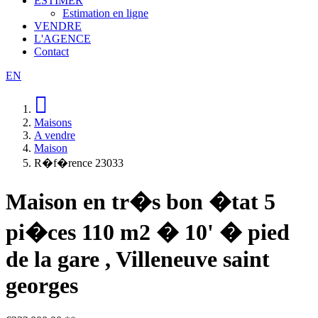
ESTIMER
Estimation en ligne
VENDRE
L'AGENCE
Contact
EN
Maisons
A vendre
Maison
R�f�rence 23033
Maison en tr�s bon �tat 5
pi�ces 110 m2 � 10' � pied
de la gare
,
Villeneuve saint
georges