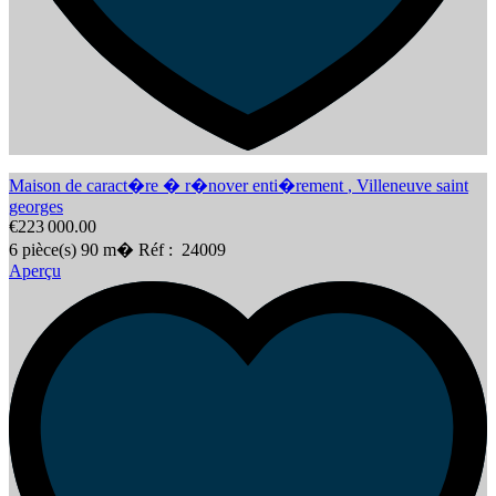
Maison de caract�re � r�nover enti�rement
,
Villeneuve saint
georges
€223 000.00
6
pièce(s)
90
m�
Réf :
24009
Aperçu