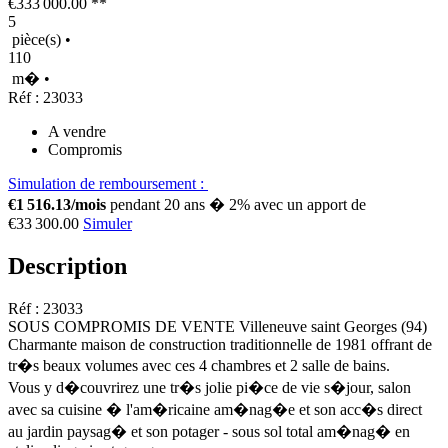
€333 000.00
**
5
pièce(s)
•
110
m�
•
Réf : 23033
A vendre
Compromis
Simulation de remboursement :
€1 516.13/mois
pendant 20 ans � 2% avec un apport de
€33 300.00
Simuler
Description
Réf : 23033
SOUS COMPROMIS DE VENTE Villeneuve saint Georges (94)
Charmante maison de construction traditionnelle de 1981 offrant de
tr�s beaux volumes avec ces 4 chambres et 2 salle de bains.
Vous y d�couvrirez une tr�s jolie pi�ce de vie s�jour, salon
avec sa cuisine � l'am�ricaine am�nag�e et son acc�s direct
au jardin paysag� et son potager - sous sol total am�nag� en